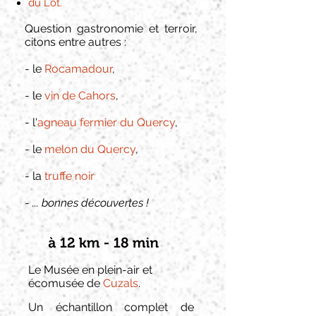
du Lot.
Question gastronomie et terroir,
citons entre autres :
- le
Rocamadour
,
- le
vin de Cahors
,
- l'
agneau fermier du Quercy
,
- le
melon du Quercy
,
- la
truffe noir
-
... bonnes découvertes !
Le Musée en plein-air et
écomusée de
Cuzals
.
Un échantillon complet de