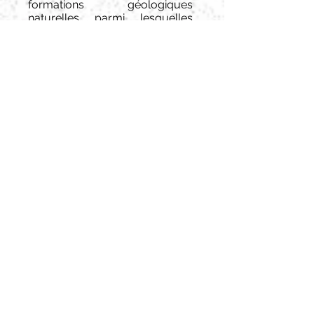
formations géologiques
naturelles parmi lesquelles
peintures et gravures
préhistoriques de plus de 20
000 ans se succèdent le long
de la
grotte ornée de Pech-
Merle
: Mammouths, chevaux,
bisons, signes, mains et
silhouettes humaines, traces de
pas...
Le magnifique village de
Saint
Cirq Lapopie
qui a été le premier
à être élu "
Village préféré des
Français
" !
Figeac
, belle ville