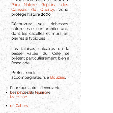
Parc Naturel Régional des
Causses du Quercy
, zone
protégé Natura 2000.
Découvrez ses richesses
naturelles et son architecture,
dont les cazelles et murs en
pierres si typiques
Les falaises calcaires de la
basse vallée du Célé se
prêtent particulièrement bien à
l’escalade.
Professionels
accompagnateurs à
Bouziès
.
Pour 1000 autres découverte :
Les offices de tourisme
du pays de Figeac-
Marcilhac,
de Cahors