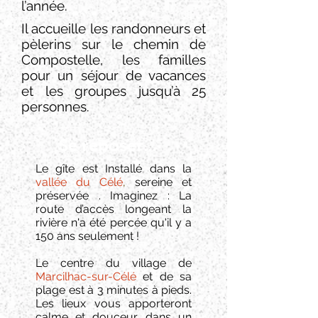
l’année.
Il accueille les randonneurs et
pèlerins sur le chemin de
Compostelle, les familles
pour un séjour de vacances
et les groupes jusqu’à 25
personnes.
Se reposer...
Le gîte est Installé dans la
vallée du Célé
,
sereine et
préservée . Imaginez : La
route d’accès longeant la
rivière n'a été percée qu'il y a
150 ans seulement !
Le centre du village de
Marcilhac-sur-Célé
et de sa
plage est à 3 minutes à pieds.
Les lieux vous apporteront
calme et douceur, dans un