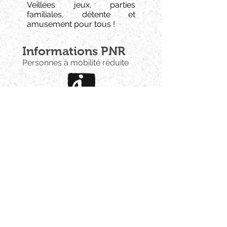
Veillées jeux, parties
familiales, détente et
amusement pour tous !
Informations PNR
Personnes à mobilité réduite
Visitez
notre blog
>
@
contact@gitedegalance.fr
port.
fixe
06.15.94.91.97
05.65.34.23.97