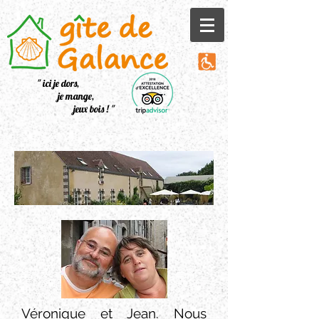
" ici je dors,
je mange,
jeux bois ! "
Véronique et Jean. Nous