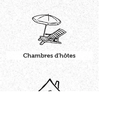
Chambres d'hôtes
@
contact@gitedegalance.fr
port.
fixe
06.15.94.91.97
05.65.34.23.97